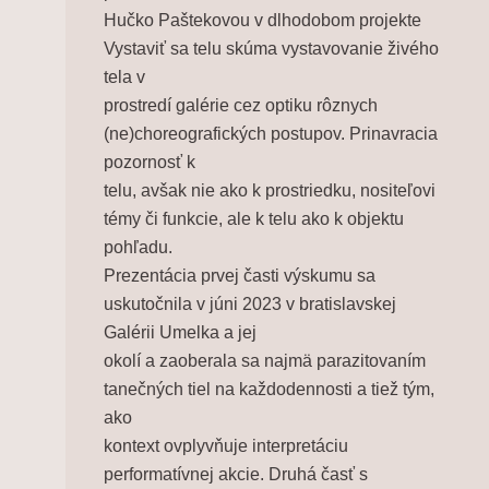
Hučko Paštekovou v dlhodobom projekte
Vystaviť sa telu skúma vystavovanie živého
tela v
prostredí galérie cez optiku rôznych
(ne)choreografických postupov. Prinavracia
pozornosť k
telu, avšak nie ako k prostriedku, nositeľovi
témy či funkcie, ale k telu ako k objektu
pohľadu.
Prezentácia prvej časti výskumu sa
uskutočnila v júni 2023 v bratislavskej
Galérii Umelka a jej
okolí a zaoberala sa najmä parazitovaním
tanečných tiel na každodennosti a tiež tým,
ako
kontext ovplyvňuje interpretáciu
performatívnej akcie. Druhá časť s