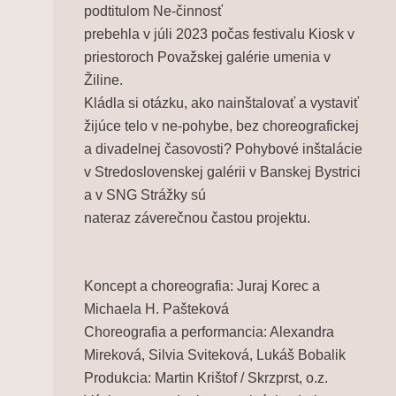
podtitulom Ne-činnosť
prebehla v júli 2023 počas festivalu Kiosk v
priestoroch Považskej galérie umenia v
Žiline.
Kládla si otázku, ako nainštalovať a vystaviť
žijúce telo v ne-pohybe, bez choreografickej
a divadelnej časovosti? Pohybové inštalácie
v Stredoslovenskej galérii v Banskej Bystrici
a v SNG Strážky sú
nateraz záverečnou častou projektu.
Koncept a choreografia: Juraj Korec a
Michaela H. Pašteková
Choreografia a performancia: Alexandra
Mireková, Silvia Sviteková, Lukáš Bobalik
Produkcia: Martin Krištof / Skrzprst, o.z.