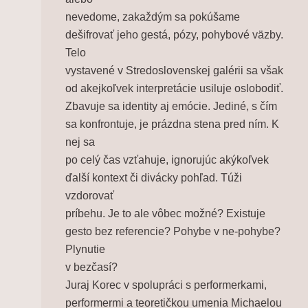
nevedome, zakaždým sa pokúšame
dešifrovať jeho gestá, pózy, pohybové väzby.
Telo
vystavené v Stredoslovenskej galérii sa však
od akejkoľvek interpretácie usiluje oslobodiť.
Zbavuje sa identity aj emócie. Jediné, s čím
sa konfrontuje, je prázdna stena pred ním. K
nej sa
po celý čas vzťahuje, ignorujúc akýkoľvek
ďalší kontext či divácky pohľad. Túži
vzdorovať
príbehu. Je to ale vôbec možné? Existuje
gesto bez referencie? Pohybe v ne-pohybe?
Plynutie
v bezčasí?
Juraj Korec v spolupráci s performerkami,
performermi a teoretičkou umenia Michaelou