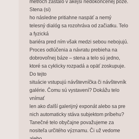
metroch zastalo v akejsi nedokončenej póze.
Stena (si)
ho následne pritiahne naspäť a nemý
telesný dialóg sa rozohráva od začiatku. Telo
a fyzická
bariéra pred ním však medzi sebou nebojujú.
Proces odlúčenia a návratu prebieha na
dobrovoľnej báze – stena a telo sú jedno,
ktoré sa cyklicky rozpadá a opäť zoskupuje.
Do tejto
situácie vstupujú návštevníčka či návštevník
galérie. Čomu sú vystavení? Dokážu telo
vnímať
len ako ďalší galerijný exponát alebo sa pre
nich automaticky stáva subjektom príbehu?
Tanečné telo obyčajne považujeme za
nositeľa určitého významu. Či už vedome
alebo