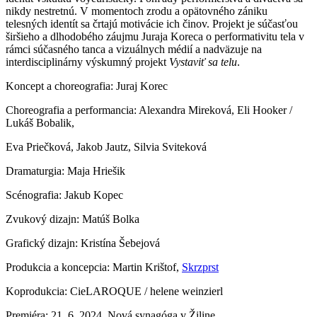
nikdy nestretnú. V momentoch zrodu a opätovného zániku
telesných identít sa črtajú motivácie ich činov. Projekt je súčasťou
širšieho a dlhodobého záujmu Juraja Koreca o performativitu tela v
rámci súčasného tanca a vizuálnych médií a nadväzuje na
interdisciplinárny výskumný projekt
Vystaviť sa telu
.
Koncept a choreografia: Juraj Korec
Choreografia a performancia: Alexandra Mireková, Eli Hooker /
Lukáš Bobalik,
Eva Priečková, Jakob Jautz, Silvia Sviteková
Dramaturgia: Maja Hriešik
Scénografia: Jakub Kopec
Zvukový dizajn: Matúš Bolka
Grafický dizajn: Kristína Šebejová
Produkcia a koncepcia: Martin Krištof,
Skrzprst
Koprodukcia: CieLAROQUE / helene weinzierl
Premiéra: 21. 6. 2024, Nová synagóga v Žiline