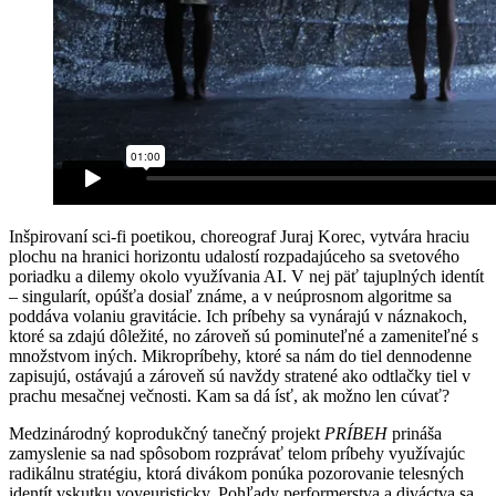
Inšpirovaní sci-fi poetikou, choreograf Juraj Korec, vytvára hraciu
plochu na hranici horizontu udalostí rozpadajúceho sa svetového
poriadku a dilemy okolo využívania AI. V nej päť tajuplných identít
– singularít, opúšťa dosiaľ známe, a v neúprosnom algoritme sa
poddáva volaniu gravitácie. Ich príbehy sa vynárajú v náznakoch,
ktoré sa zdajú dôležité, no zároveň sú pominuteľné a zameniteľné s
množstvom iných. Mikropríbehy, ktoré sa nám do tiel dennodenne
zapisujú, ostávajú a zároveň sú navždy stratené ako odtlačky tiel v
prachu mesačnej večnosti. Kam sa dá ísť, ak možno len cúvať?
Medzinárodný koprodukčný tanečný projekt
PRÍBEH
prináša
zamyslenie sa nad spôsobom rozprávať telom príbehy využívajúc
radikálnu stratégiu, ktorá divákom ponúka pozorovanie telesných
identít vskutku voyeuristicky. Pohľady performerstva a diváctva sa