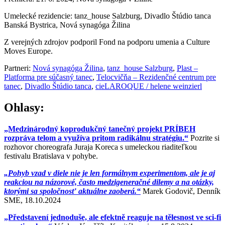
Umelecké rezidencie: tanz_house Salzburg, Divadlo Štúdio tanca
Banská Bystrica, Nová synagóga Žilina
Z verejných zdrojov podporil Fond na podporu umenia a Culture
Moves Europe.
Partneri:
Nová synagóga Žilina
,
tanz_house Salzburg
,
Plast –
Platforma pre súčasný tanec
,
Telocvičňa – Rezidenčné centrum pre
tanec
,
Divadlo Štúdio tanca
,
cieLAROQUE / helene weinzierl
Ohlasy:
„Medzinárodný koprodukčný tanečný projekt PRÍBEH
rozpráva telom a využíva pritom radikálnu stratégiu.“
Pozrite si
rozhovor choreografa Juraja Koreca s umeleckou riaditeľkou
festivalu Bratislava v pohybe.
„Pohyb vzad v diele nie je len formálnym experimentom, ale je aj
reakciou na názorové, často medzigeneračné dilemy a na otázky,
ktorými sa spoločnosť aktuálne zaoberá.“
Marek Godovič, Denník
SME, 18.10.2024
„Představení jednoduše, ale efektně reaguje na tělesnost ve sci-fi