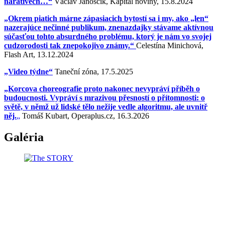
narativech…“
Václav Jánoščík, Kapitál noviny, 15.8.2024
„Okrem piatich márne zápasiacich bytostí sa i my, ako „len“
nazerajúce nečinné publikum, znenazdajky stávame aktívnou
súčasťou tohto absurdného problému, ktorý je nám vo svojej
cudzorodosti tak znepokojivo známy.“
Celestína Minichová,
Flash Art, 13.12.2024
„Video týdne“
Taneční zóna, 17.5.2025
„Korcova choreografie proto nakonec nevypráví příběh o
budoucnosti. Vypráví s mrazivou přesností o přítomnosti: o
světě, v němž už lidské tělo nežije vedle algoritmu, ale uvnitř
něj.
„
Tomáš Kubart, Operaplus.cz, 16.3.2026
Galéria