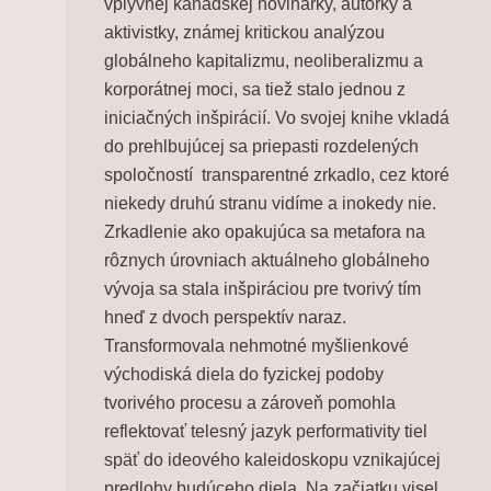
vplyvnej kanadskej novinárky, autorky a
aktivistky, známej kritickou analýzou
globálneho kapitalizmu, neoliberalizmu a
korporátnej moci, sa tiež stalo jednou z
iniciačných inšpirácií. Vo svojej knihe vkladá
do prehlbujúcej sa priepasti rozdelených
spoločností transparentné zrkadlo, cez ktoré
niekedy druhú stranu vidíme a inokedy nie.
Zrkadlenie ako opakujúca sa metafora na
rôznych úrovniach aktuálneho globálneho
vývoja sa stala inšpiráciou pre tvorivý tím
hneď z dvoch perspektív naraz.
Transformovala nehmotné myšlienkové
východiská diela do fyzickej podoby
tvorivého procesu a zároveň pomohla
reflektovať telesný jazyk performativity tiel
späť do ideového kaleidoskopu vznikajúcej
predlohy budúceho diela. Na začiatku visel