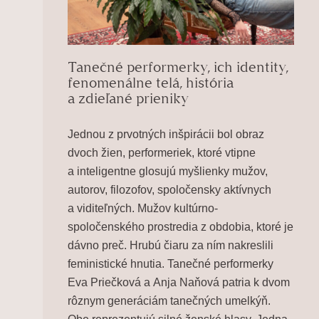
Tanečné performerky, ich identity,
fenomenálne telá, história
a zdieľané prieniky
Jednou z prvotných inšpirácii bol obraz
dvoch žien, performeriek, ktoré vtipne
a inteligentne glosujú myšlienky mužov,
autorov, filozofov, spoločensky aktívnych
a viditeľných. Mužov kultúrno-
spoločenského prostredia z obdobia, ktoré je
dávno preč. Hrubú čiaru za ním nakreslili
feministické hnutia. Tanečné performerky
Eva Priečková
a
Anja Naňová
patria k dvom
rôznym generáciám tanečných umelkýň.