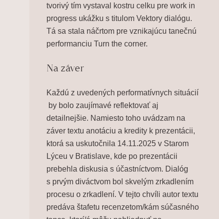
tvorivý tím vystaval kostru celku pre work in
progress ukážku s titulom
Vektory dialógu
.
Tá sa stala náčrtom pre vznikajúcu tanečnú
performanciu
Turn the corner.
Na záver
Každú z uvedených performatívnych situácií
by bolo zaujímavé reflektovať aj
detailnejšie. Namiesto toho uvádzam na
záver textu anotáciu a kredity k prezentácii,
ktorá sa uskutočnila 14.11.2025 v Starom
Lýceu v Bratislave, kde po prezentácii
prebehla diskusia s účastníctvom. Dialóg
s prvým diváctvom bol skvelým zrkadlením
procesu o zrkadlení. V tejto chvíli autor textu
predáva štafetu recenzetom/kám súčasného