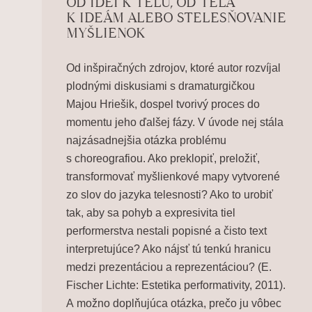
OD IDEÍ K TELU, OD TELA
K IDEÁM ALEBO STELESŇOVANIE
MYŠLIENOK
Od inšpiračných zdrojov, ktoré autor rozvíjal
plodnými diskusiami s dramaturgičkou
Majou Hriešik
, dospel tvorivý proces do
momentu jeho ďalšej fázy. V úvode nej stála
najzásadnejšia otázka problému
s choreografiou. Ako preklopiť, preložiť,
transformovať myšlienkové mapy vytvorené
zo slov do jazyka telesnosti? Ako to urobiť
tak, aby sa pohyb a expresivita tiel
performerstva nestali popisné a čisto text
interpretujúce? Ako nájsť tú tenkú hranicu
medzi
prezentáciou a reprezentáciou
? (E.
Fischer Lichte: Estetika performativity, 2011).
A možno doplňujúca otázka, prečo ju vôbec