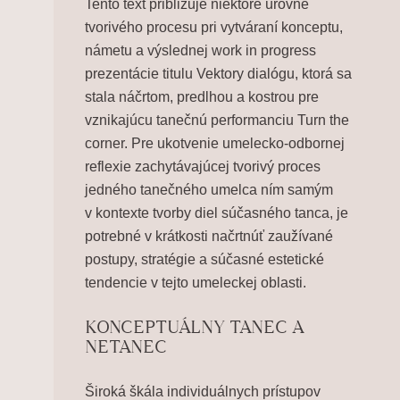
Tento text približuje niektoré úrovne
tvorivého procesu pri vytváraní konceptu,
námetu a výslednej work in progress
prezentácie titulu
Vektory dialógu
, ktorá sa
stala náčrtom, predlhou a kostrou pre
vznikajúcu tanečnú performanciu
Turn the
corner
. Pre ukotvenie umelecko-odbornej
reflexie zachytávajúcej tvorivý proces
jedného tanečného umelca ním samým
v kontexte tvorby diel súčasného tanca, je
potrebné v krátkosti načrtnúť zaužívané
postupy, stratégie a súčasné estetické
tendencie v tejto umeleckej oblasti.
KONCEPTUÁLNY TANEC A
NETANEC
Široká škála individuálnych prístupov