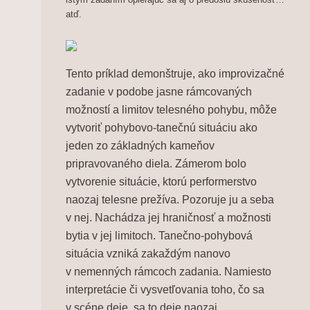
atď.
Tento príklad demonštruje, ako improvizačné
zadanie v podobe jasne rámcovaných
možností a limitov telesného pohybu, môže
vytvoriť pohybovo-tanečnú situáciu ako
jeden zo základných kameňov
pripravovaného diela. Zámerom bolo
vytvorenie situácie, ktorú performerstvo
naozaj telesne prežíva. Pozoruje ju a seba
v nej. Nachádza jej hraničnosť a možnosti
bytia v jej limitoch. Tanečno-pohybová
situácia vzniká zakaždým nanovo
v nemenných rámcoch zadania. Namiesto
interpretácie či vysvetľovania toho, čo sa
v scéne deje, sa to deje naozaj.