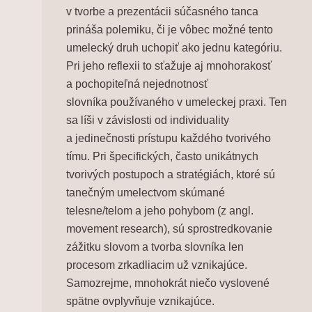
v tvorbe a prezentácii súčasného tanca
prináša polemiku, či je vôbec možné tento
umelecký druh uchopiť ako jednu kategóriu.
Pri jeho reflexii to sťažuje aj mnohorakosť
a pochopiteľná nejednotnosť
slovníka používaného v umeleckej praxi. Ten
sa líši v závislosti od individuality
a jedinečnosti prístupu každého tvorivého
tímu. Pri špecifických, často unikátnych
tvorivých postupoch a stratégiách, ktoré sú
tanečným umelectvom skúmané
telesne/telom a jeho pohybom (z angl.
movement research
), sú sprostredkovanie
zážitku slovom a tvorba slovníka len
procesom zrkadliacim už vznikajúce.
Samozrejme, mnohokrát niečo vyslovené
spätne ovplyvňuje vznikajúce.