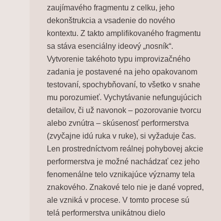
zaujímavého fragmentu z celku, jeho
dekonštrukcia a vsadenie do nového
kontextu. Z takto amplifikovaného fragmentu
sa stáva esenciálny ideový „nosník“.
Vytvorenie takéhoto typu improvizačného
zadania je postavené na jeho opakovanom
testovaní, spochybňovaní, to všetko v snahe
mu porozumieť. Vychytávanie nefungujúcich
detailov, či už navonok – pozorovanie tvorcu
alebo zvnútra – skúsenosť performerstva
(zvyčajne idú ruka v ruke), si vyžaduje čas.
Len prostredníctvom reálnej pohybovej akcie
performerstva je možné nachádzať cez jeho
fenomenálne telo vznikajúce významy tela
znakového. Znakové telo nie je dané vopred,
ale vzniká v procese. V tomto procese sú
telá performerstva unikátnou dielo