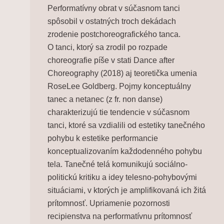
Performatívny obrat v súčasnom tanci
spôsobil v ostatných troch dekádach
zrodenie
postchoreografického
tanca
.
O tanci, ktorý sa zrodil po rozpade
choreografie píše v stati
Dance after
Choreography
(2018) aj teoretička umenia
RoseLee Goldberg. Pojmy
konceptuálny
tanec
a
netanec
(z fr.
non danse
)
charakterizujú tie tendencie v súčasnom
tanci, ktoré sa vzdialili od estetiky tanečného
pohybu k estetike performancie
konceptualizovaním každodenného pohybu
tela. Tanečné telá komunikujú sociálno-
politickú kritiku a idey telesno-pohybovými
situáciami, v ktorých je amplifikovaná ich žitá
prítomnosť. Upriamenie pozornosti
recipienstva na performatívnu prítomnosť