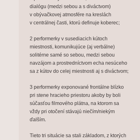
dialógu (medzi sebou a s diváctvom)
v obývačkovej atmosfére na kreslách
v centrálnej časti, ktorú definuje koberec;
2 performerky v susediacich kútoch
miestnosti, komunikujúce (aj verbálne)
solitérne samé so sebou, medzi sebou
navzájom a prostredníctvom echa nesúceho
sa z kútov do celej miestnosti aj s diváctvom;
3 performerky exponované frontálne blízko
pri stene hracieho priestoru akoby by boli
súčasťou filmového plátna, na ktorom sa
vždy pri otočení stávajú niečím/niekým
ďalším.
Tieto tri situácie sa stali základom, z ktorých