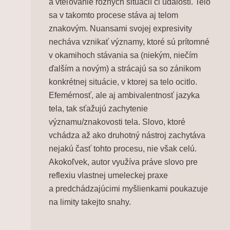
a vteľovanie rôznych situácií či udalostí. Telo
sa v takomto procese stáva aj telom
znakovým. Nuansami svojej expresivity
necháva vznikať významy, ktoré sú prítomné
v okamihoch stávania sa (niekým, niečím
ďalším a novým) a strácajú sa so zánikom
konkrétnej situácie, v ktorej sa telo ocitlo.
Efemérnosť, ale aj ambivalentnosť jazyka
tela, tak sťažujú zachytenie
významu/znakovosti tela. Slovo, ktoré
vchádza až ako druhotný nástroj zachytáva
nejakú časť tohto procesu, nie však celú.
Akokoľvek, autor využíva práve slovo pre
reflexiu vlastnej umeleckej praxe
a predchádzajúcimi myšlienkami poukazuje
na limity takejto snahy.