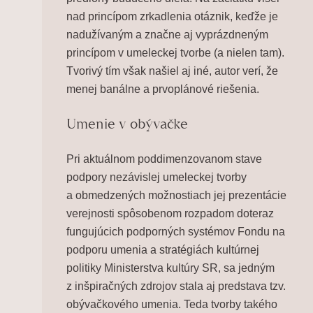
nad princípom zrkadlenia otáznik, keďže je
nadužívaným a značne aj vyprázdneným
princípom v umeleckej tvorbe (a nielen tam).
Tvorivý tím však našiel aj iné, autor verí, že
menej banálne a prvoplánové riešenia.
Umenie v obývačk
e
Pri aktuálnom poddimenzovanom stave
podpory nezávislej umeleckej tvorby
a obmedzených možnostiach jej prezentácie
verejnosti spôsobenom rozpadom doteraz
fungujúcich podporných systémov Fondu na
podporu umenia a stratégiách kultúrnej
politiky Ministerstva kultúry SR, sa jedným
z inšpiračných zdrojov stala aj predstava tzv.
obývačkového umenia
. Teda tvorby takého