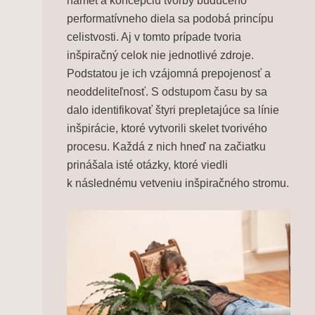
námet a koncepciu tvorby budúceho
performatívneho diela sa podobá princípu
celistvosti. Aj v tomto prípade tvoria
inšpiračný celok nie jednotlivé zdroje.
Podstatou je ich vzájomná prepojenosť a
neoddeliteľnosť. S odstupom času by sa
dalo identifikovať štyri prepletajúce sa línie
inšpirácie, ktoré vytvorili skelet tvorivého
procesu. Každá z nich hneď na začiatku
prinášala isté otázky, ktoré viedli
k následnému vetveniu inšpiračného stromu.