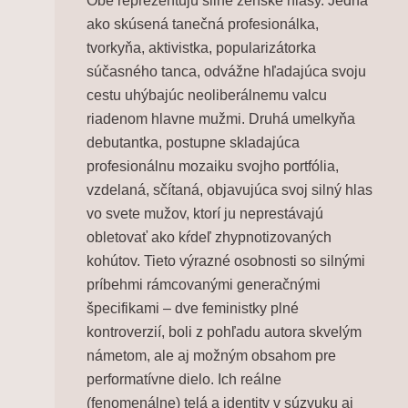
Obe reprezentujú silné ženské hlasy. Jedna
ako skúsená tanečná profesionálka,
tvorkyňa, aktivistka, popularizátorka
súčasného tanca, odvážne hľadajúca svoju
cestu uhýbajúc neoliberálnemu valcu
riadenom hlavne mužmi. Druhá umelkyňa
debutantka, postupne skladajúca
profesionálnu mozaiku svojho portfólia,
vzdelaná, sčítaná, objavujúca svoj silný hlas
vo svete mužov, ktorí ju neprestávajú
obletovať ako kŕdeľ zhypnotizovaných
kohútov. Tieto výrazné osobnosti so silnými
príbehmi rámcovanými generačnými
špecifikami – dve feministky plné
kontroverzií, boli z pohľadu autora skvelým
námetom, ale aj možným obsahom pre
performatívne dielo. Ich reálne
(fenomenálne) telá a identity v súzvuku aj