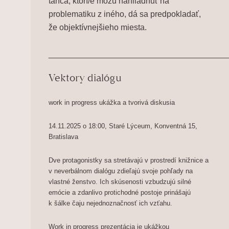
tanca, ktorí/é môžu nahliadnuť na
problematiku z iného, dá sa predpokladať,
že objektívnejšieho miesta.
___________________________________
Vektory dialógu
work in progress ukážka a tvorivá diskusia
14.11.2025 o 18:00, Staré Lýceum, Konventná 15,
Bratislava
Dve protagonistky sa stretávajú v prostredí knižnice a
v neverbálnom dialógu zdieľajú svoje pohľady na
vlastné ženstvo. Ich skúsenosti vzbudzujú silné
emócie a zdanlivo protichodné postoje prinášajú
k šálke čaju nejednoznačnosť ich vzťahu.
Work in progress prezentácia je ukážkou