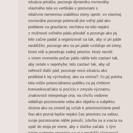
situácia prináša; pozoruje dynamiku rovnováhy
vlastného tela vo vertikále v porovnaní s
relatívne nemennou stabilitou steny oproti; vo vlastnej
rovnováhe pozoruje potenciál pre voľný pád ako
poddanie sa gravitácie; necháva na telo nejakú
z možnosti voľného pádu pôsobiť a pozoruje ako jej
telo začne padať a organizovať sa tak, aby si pri páde
neublížilo; pozoruje ako sa pri páde vzďaľuje od steny,
ktorú vidí a penetruje zadný priestor, ktorý nevidí;
v istom momente počas pádu náhle telo zastaví tak,
aby ostalo v nepohybe; telo zastaví tak, aby už
nehrozil ďalší pád; pozoruje novú situáciu ako
protiklad k tej východzej; ako sa vníma?; čo jej poloha
tela môže potenciálnemu publiku za jej chrbtom
komunikovať/ako si pozíciu v zmysle významu,
znakovosti interpretuje ona; na chvíľu vedome
oddeľuje pozorovanie seba ako objektu a subjektu;
skúma ako sa zmenil jej vzťah k priestoru/stene pred
ňou ako pozná lepšie nejakú čas priestoru za sebou;
svoje pozorovanie náhle preruší, zdvíha sa a vracia sa
späť do stoja pri stene, aby v slučke začala s tým
istým zadaním opierajúc sa aj o predošlú skúsenosť…