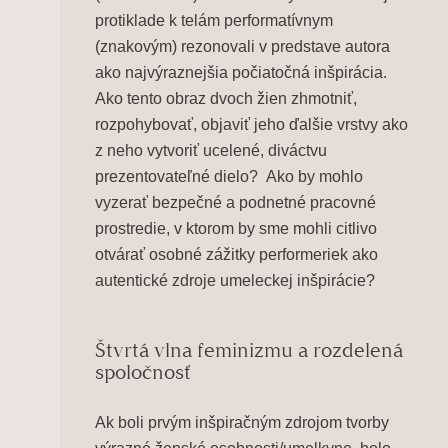
protiklade k telám performatívnym
(znakovým) rezonovali v predstave autora
ako najvýraznejšia počiatočná inšpirácia.
Ako tento obraz dvoch žien zhmotniť,
rozpohybovať, objaviť jeho ďalšie vrstvy ako
z neho vytvoriť ucelené, diváctvu
prezentovateľné dielo? Ako by mohlo
vyzerať bezpečné a podnetné pracovné
prostredie, v ktorom by sme mohli citlivo
otvárať osobné zážitky performeriek ako
autentické zdroje umeleckej inšpirácie?
Štvrtá vlna feminizmu a rozdelená
spoločnosť
Ak boli prvým inšpiračným zdrojom tvorby