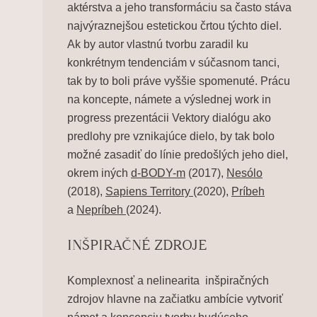
aktérstva a jeho transformáciu sa často stáva
najvýraznejšou estetickou črtou týchto diel.
Ak by autor vlastnú tvorbu zaradil ku
konkrétnym tendenciám v súčasnom tanci,
tak by to boli práve vyššie spomenuté. Prácu
na koncepte, námete a výslednej work in
progress prezentácii
Vektory dialógu
ako
predlohy pre vznikajúce dielo, by tak bolo
možné zasadiť do línie predošlých jeho diel,
okrem iných
d-BODY-m
(2017),
Nesólo
(2018),
Sapiens Territory
(2020),
Príbeh
a
Nepríbeh
(2024).
INŠPIRAČNÉ ZDROJE
Komplexnosť a nelinearita inšpiračných
zdrojov hlavne na začiatku ambície vytvoriť