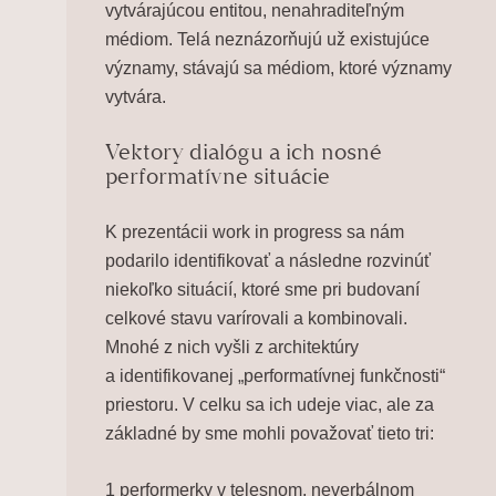
vytvárajúcou entitou, nenahraditeľným
médiom. Telá neznázorňujú už existujúce
významy, stávajú sa médiom, ktoré významy
vytvára.
Vektory dialógu a ich nosné
performatívne situácie
K prezentácii work in progress sa nám
podarilo identifikovať a následne rozvinúť
niekoľko situácií, ktoré sme pri budovaní
celkové stavu varírovali a kombinovali.
Mnohé z nich vyšli z architektúry
a identifikovanej „performatívnej funkčnosti“
priestoru. V celku sa ich udeje viac, ale za
základné by sme mohli považovať tieto tri:
1 performerky v telesnom, neverbálnom