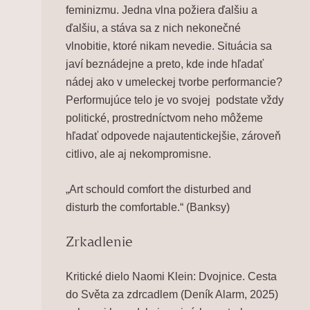
feminizmu. Jedna vlna požiera ďalšiu a
ďalšiu, a stáva sa z nich nekonečné
vlnobitie, ktoré nikam nevedie. Situácia sa
javí beznádejne a preto, kde inde hľadať
nádej ako v umeleckej tvorbe performancie?
Performujúce telo je vo svojej podstate vždy
politické, prostredníctvom neho môžeme
hľadať odpovede najautentickejšie, zároveň
citlivo, ale aj nekompromisne.
„Art schould comfort the disturbed and
disturb the comfortable.“
(Banksy)
Zrkadlenie
Kritické dielo Naomi Klein:
Dvojnice
.
Cesta
do Světa za zdrcadlem
(Deník Alarm, 2025)