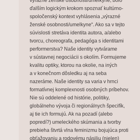
výrazné ženské osobnosti/umelkyne, bolo
ďalším logickým krokom spoznať kultúrno-
spoločenský kontext vyhlásenia „
výrazné
ženské osobnosti/umelkyne“
. Ako sa v tejto
súvislosti stretáva identita autora, a/alebo
tvorcu, choreografa, pedagóga s identitami
performerstva? Naše identity vytvárame
v sústavnej negociácii s okolím. Formujeme
kvalitu optiky, ktorou na okolie, na iných
a v konečnom dôsledku aj na seba
nazeráme. Naše identity sa varia v hrnci
formatívnej komplexnosti osobných príbehov.
Nie sú oddelené od histórie, politiky,
globálneho vývoja či regionálnych špecifík,
aj tie ich formujú. Ak na pozadí (alebo
popredí?) umeleckého skúmania a tvorby
prebieha štvrtá vlna feminizmu bojujúca proti
obťažovaniu a rodovému násiliu (nielen)