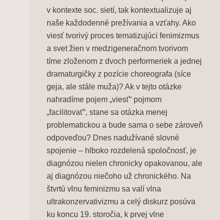
v kontexte soc. sietí, tak kontextualizuje aj
naše každodenné prežívania a vzťahy. Ako
viesť tvorivý proces tematizujúci fenimizmus
a svet žien v medzigeneračnom tvorivom
tíme zloženom z dvoch performeriek a jednej
dramaturgičky z pozície choreografa (síce
geja, ale stále muža)? Ak v tejto otázke
nahradíme pojem „viesť“ pojmom
„facilitovať“, stane sa otázka menej
problematickou a bude sama o sebe zároveň
odpoveďou? Dnes nadužívané slovné
spojenie – hlboko rozdelená spoločnosť, je
diagnózou nielen chronicky opakovanou, ale
aj diagnózou niečoho už chronického. Na
štvrtú vlnu feminizmu sa valí vlna
ultrakonzervativizmu a celý diskurz posúva
ku koncu 19. storočia, k prvej vlne