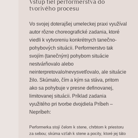
Vstup tiel performerstva do
tvorivého procesu
Vo svojej doterajšej umeleckej praxi využíval
autor rôzne choreografické zadania, ktoré
viedli k vytvoreniu konkrétnych tanečno-
pohybových situácii. Performerstvo tak
svojím (tanečným) pohybom situácie
nestvárňovalo alebo
neinterpretovalo/nevysvetľovalo, ale situácie
žilo. Skúmalo, čím a kým sa stáva, pritom
ako sa pohybuje v presne definovanej,
limitovanej situácii. Príklad zadania
využitého pri tvorbe dvojdiela
Príbeh –
Nepríbeh
:
Performerka stojí čelom k stene, chrbtom k priestoru
za sebou; skúma vzťah k stene a pocity, ktoré jej táto