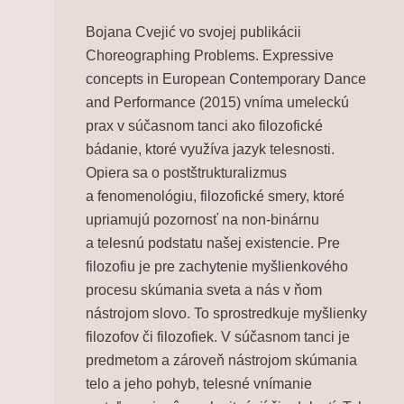
Bojana Cvejić vo svojej publikácii
Choreographing Problems. Expressive
concepts in European Contemporary Dance
and Performance
(2015) vníma umeleckú
prax v súčasnom tanci ako filozofické
bádanie, ktoré využíva jazyk telesnosti.
Opiera sa o postštrukturalizmus
a fenomenológiu, filozofické smery, ktoré
upriamujú pozornosť na non-binárnu
a telesnú podstatu našej existencie. Pre
filozofiu je pre zachytenie myšlienkového
procesu skúmania sveta a nás v ňom
nástrojom slovo. To sprostredkuje myšlienky
filozofov či filozofiek. V súčasnom tanci je
predmetom a zároveň nástrojom skúmania
telo a jeho pohyb, telesné vnímanie