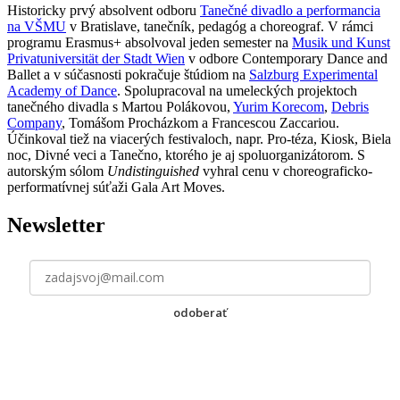
Historicky prvý absolvent odboru
Tanečné divadlo a performancia
na VŠMU
v Bratislave, tanečník, pedagóg a choreograf. V rámci
programu Erasmus+ absolvoval jeden semester na
Musik und Kunst
Privatuniversität der Stadt Wien
v odbore Contemporary Dance and
Ballet a v súčasnosti pokračuje štúdiom na
Salzburg Experimental
Academy of Dance
. Spolupracoval na umeleckých projektoch
tanečného divadla s Martou Polákovou,
Yurim Korecom
,
Debris
Company
, Tomášom Procházkom a Francescou Zaccariou.
Účinkoval tiež na viacerých festivaloch, napr. Pro-téza, Kiosk, Biela
noc, Divné veci a Tanečno, ktorého je aj spoluorganizátorom. S
autorským sólom
Undistinguished
vyhral cenu v choreograficko-
performatívnej súťaži Gala Art Moves.
Newsletter
odoberať